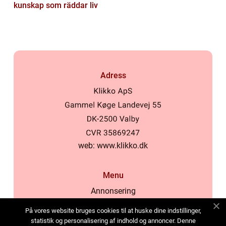
kunskap som räddar liv
Adress
web:
www.klikko.dk
Menu
Annonsering
Om oss
På vores website bruges cookies til at huske dine indstillinger,
Cookies
statistik og personalisering af indhold og annoncer. Denne