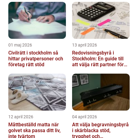
01 maj 2026
13 april 2026
Civilrätt i stockholm så
Redovisningsbyrå i
hittar privatpersoner och
Stockholm: En guide till
företag rätt stöd
att välja rätt partner för
redovisning i Stockholm
12 april 2026
04 april 2026
Måttbeställd matta när
Att välja begravningsbyrå
golvet ska passa ditt liv,
i skärblacka stöd,
inte tvärtom
trygghet och