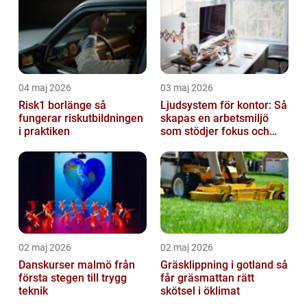
04 maj 2026
03 maj 2026
Risk1 borlänge så
Ljudsystem för kontor: Så
fungerar riskutbildningen
skapas en arbetsmiljö
i praktiken
som stödjer fokus och
samarbete
02 maj 2026
02 maj 2026
Danskurser malmö från
Gräsklippning i gotland så
första stegen till trygg
får gräsmattan rätt
teknik
skötsel i öklimat