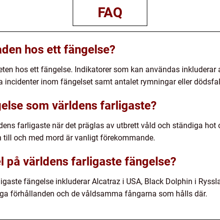
FAQ
aden hos ett fängelse?
heten hos ett fängelse. Indikatorer som kan användas inkluderar
a incidenter inom fängelset samt antalet rymningar eller dödsfal
gelse som världens farligaste?
ens farligaste när det präglas av utbrett våld och ständiga hot 
ch till och med mord är vanligt förekommande.
 på världens farligaste fängelse?
igaste fängelse inkluderar Alcatraz i USA, Black Dolphin i Ryss
änga förhållanden och de våldsamma fångarna som hålls där.