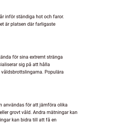
år inför ständiga hot och faror.
t är platsen där farligaste
.
 kända för sina extremt stränga
liserar sig på att hålla
h våldsbrottslingarna. Populära
an användas för att jämföra olika
eller grovt våld. Andra mätningar kan
gar kan bidra till att få en