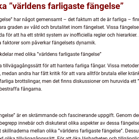
ka ”världens farligaste fängelse”
ängelse” har något gemensamt – det faktum att de är farliga – fin
ra graden av våld och brutalitet inom fängelset. Vissa fängels
ör att ha ett strikt system av inofficiella regler och hierarkier.
lla faktorer som påverkar fängelsets dynamik.
delar med olika ”världens farligaste fängelse”
 tillvägagångssätt för att hantera farliga fångar. Vissa metoder h
 medan andra har fått kritik för att vara alltför brutala eller krä
 farliga brottslingar, men det finns diskussioner om huruvida ett 
a bestraffa fångarna.
ängelse” är en skrämmande och fascinerande uppgift. Genom denn
begrepp innebär och diskuterat olika aspekter av dessa fängelse
 skillnaderna mellan olika ”världens farligaste fängelse”. Dessut
lika tillvägagångssätt. För att öka läsbarheten och tillgängligh