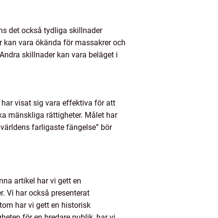
ns det också tydliga skillnader
er kan vara ökända för massakrer och
 Andra skillnader kan vara beläget i
ar visat sig vara effektiva för att
nka mänskliga rättigheter. Målet har
”världens farligaste fängelse” bör
a artikel har vi gett en
r. Vi har också presenterat
om har vi gett en historisk
eten för en bredare publik, har vi