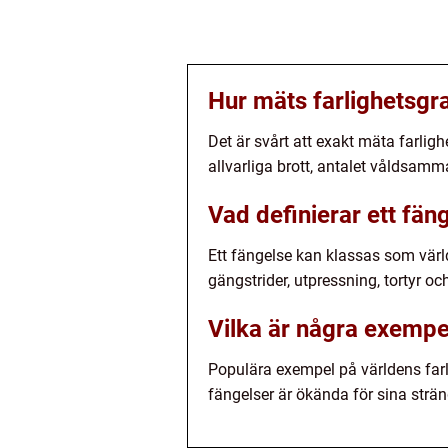
Hur mäts farlighetsgr
Det är svårt att exakt mäta farlig
allvarliga brott, antalet våldsamm
Vad definierar ett fän
Ett fängelse kan klassas som värld
gängstrider, utpressning, tortyr o
Vilka är några exempel
Populära exempel på världens farl
fängelser är ökända för sina str