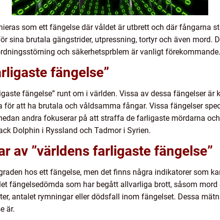
nieras som ett fängelse där våldet är utbrett och där fångarna st
r sina brutala gängstrider, utpressning, tortyr och även mord. De
r ordningsstörning och säkerhetsprblem är vanligt förekommande
rligaste fängelse”
rligaste fängelse” runt om i världen. Vissa av dessa fängelser är
för att ha brutala och våldsamma fångar. Vissa fängelser specia
 medan andra fokuserar på att straffa de farligaste mördarna oc
lack Dolphin i Ryssland och Tadmor i Syrien.
r av ”världens farligaste fängelse”
sgraden hos ett fängelse, men det finns några indikatorer som k
alet fängelsedömda som har begått allvarliga brott, såsom mord 
r, antalet rymningar eller dödsfall inom fängelset. Dessa mätnin
e är.