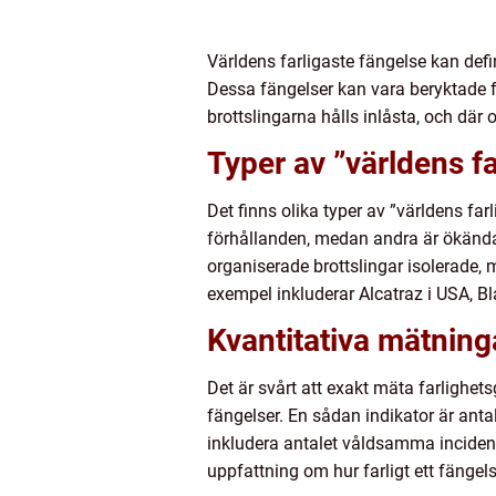
Världens farligaste fängelse kan defi
Dessa fängelser kan vara beryktade fö
brottslingarna hålls inlåsta, och dä
Typer av ”världens fa
Det finns olika typer av ”världens fa
förhållanden, medan andra är ökända 
organiserade brottslingar isolerade,
exempel inkluderar Alcatraz i USA, B
Kvantitativa mätninga
Det är svårt att exakt mäta farlighet
fängelser. En sådan indikator är ant
inkludera antalet våldsamma incidente
uppfattning om hur farligt ett fängels