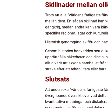
Skillnader mellan oli
Trots att alla ”världens farligaste f
mellan dem. En sådan skillnad kan va
gängkrig, medan andra kan vara kända f
specifika regioner, lagar och kulture
Historisk genomgång av för- och nack
Genom historien har världen sett olika
upprätthålla säkerheten och disciplin,
alltid varit att skydda samhället från
sträva efter att rehabilitera eller bar
Slutsats
Att undersöka ”världens farligaste f
övergripande översikt över vad detta 
kvantitativa mätningar och diskuterat
genomgång av för- och nackdelar med o