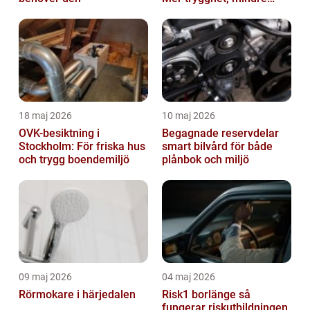
slitage
18 maj 2026
10 maj 2026
OVK-besiktning i
Begagnade reservdelar
Stockholm: För friska hus
smart bilvård för både
och trygg boendemiljö
plånbok och miljö
09 maj 2026
04 maj 2026
Rörmokare i härjedalen
Risk1 borlänge så
fungerar riskutbildningen