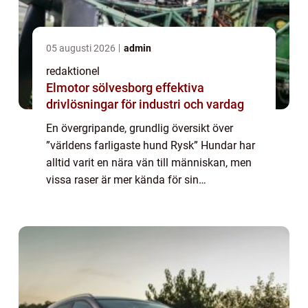
05 augusti 2026
admin
redaktionel
Elmotor sölvesborg effektiva
drivlösningar för industri och vardag
En övergripande, grundlig översikt över
”världens farligaste hund Rysk” Hundar har
alltid varit en nära vän till människan, men
vissa raser är mer kända för sin
aggressivitet än andra. En sådan ras är den
ryska hunden, som anses vara en a...