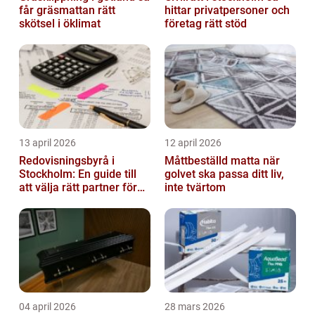
får gräsmattan rätt
hittar privatpersoner och
skötsel i öklimat
företag rätt stöd
13 april 2026
12 april 2026
Redovisningsbyrå i
Måttbeställd matta när
Stockholm: En guide till
golvet ska passa ditt liv,
att välja rätt partner för
inte tvärtom
redovisning i Stockholm
04 april 2026
28 mars 2026