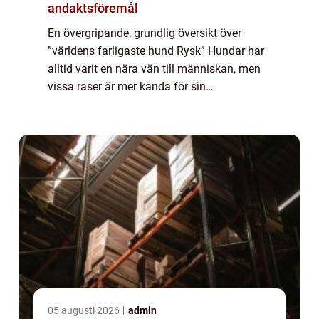
andaktsföremål
En övergripande, grundlig översikt över
”världens farligaste hund Rysk” Hundar har
alltid varit en nära vän till människan, men
vissa raser är mer kända för sin
aggressivitet än andra. En sådan ras är den
ryska hunden, som anses vara en a...
05 augusti 2026
admin