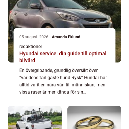
05 augusti 2026
Amanda Eklund
redaktionel
Hyundai service: din guide till optimal
bilvård
En övergripande, grundlig översikt över
”världens farligaste hund Rysk” Hundar har
alltid varit en nära vän till människan, men
vissa raser är mer kända för sin
aggressivitet än andra. En sådan ras är den
ryska hunden, som anses vara en a...