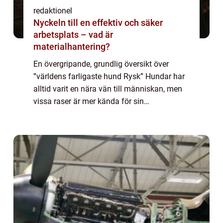
redaktionel
Nyckeln till en effektiv och säker
arbetsplats – vad är
materialhantering?
En övergripande, grundlig översikt över
”världens farligaste hund Rysk” Hundar har
alltid varit en nära vän till människan, men
vissa raser är mer kända för sin
aggressivitet än andra. En sådan ras är den
ryska hunden, som anses vara en a...