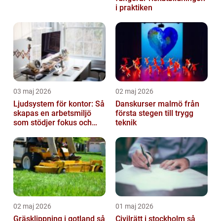
i praktiken
03 maj 2026
02 maj 2026
Ljudsystem för kontor: Så
Danskurser malmö från
skapas en arbetsmiljö
första stegen till trygg
som stödjer fokus och
teknik
samarbete
02 maj 2026
01 maj 2026
Gräsklippning i gotland så
Civilrätt i stockholm så