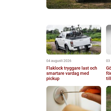
04 augusti 2026
03
Flaklock tryggare last och
Gö
smartare vardag med
fö
pickup
ti