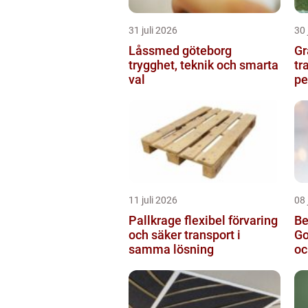
31 juli 2026
30 
Låssmed göteborg
Gr
trygghet, teknik och smarta
tr
val
pe
11 juli 2026
08 
Pallkrage flexibel förvaring
Be
och säker transport i
Go
samma lösning
oc