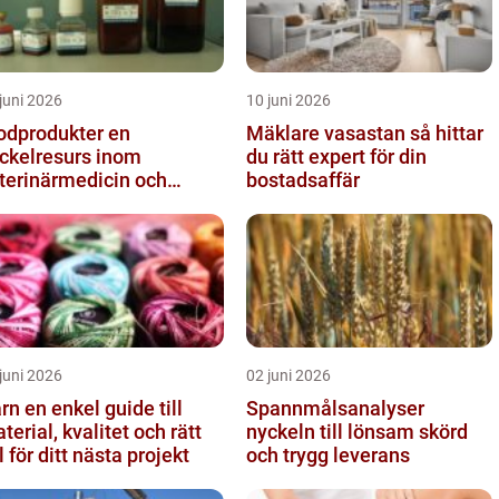
juni 2026
10 juni 2026
odprodukter en
Mäklare vasastan så hittar
ckelresurs inom
du rätt expert för din
terinärmedicin och
bostadsaffär
rskning
juni 2026
02 juni 2026
el guide till
Spannmålsanalyser
terial, kvalitet och rätt
nyckeln till lönsam skörd
l för ditt nästa projekt
och trygg leverans