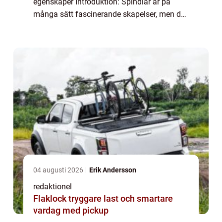
egenskaper Introduktion: Spindlar är på
många sätt fascinerande skapelser, men det
finns vissa arter som kan medföra allvarliga
konsekvenser för människan om de kommer
i ko...
04 augusti 2026
Erik Andersson
redaktionel
Flaklock tryggare last och smartare
vardag med pickup