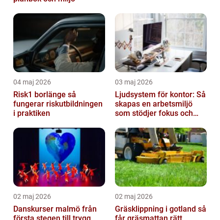
04 maj 2026
03 maj 2026
Risk1 borlänge så
Ljudsystem för kontor: Så
fungerar riskutbildningen
skapas en arbetsmiljö
i praktiken
som stödjer fokus och
samarbete
02 maj 2026
02 maj 2026
Danskurser malmö från
Gräsklippning i gotland så
första stegen till trygg
får gräsmattan rätt