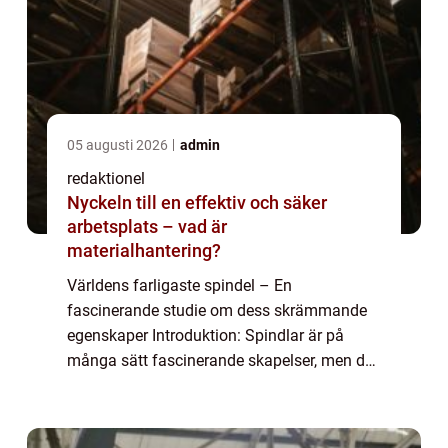
05 augusti 2026
admin
redaktionel
Nyckeln till en effektiv och säker
arbetsplats – vad är
materialhantering?
Världens farligaste spindel – En
fascinerande studie om dess skrämmande
egenskaper Introduktion: Spindlar är på
många sätt fascinerande skapelser, men det
finns vissa arter som kan medföra allvarliga
konsekvenser för människan om de kommer
i ko...