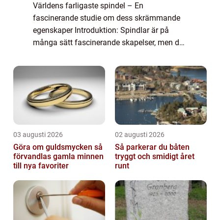
Världens farligaste spindel – En
fascinerande studie om dess skrämmande
egenskaper Introduktion: Spindlar är på
många sätt fascinerande skapelser, men det
finns vissa arter som kan medföra allvarliga
konsekvenser för människan om de kommer
i ko...
03 augusti 2026
02 augusti 2026
Göra om guldsmycken så
Så parkerar du båten
förvandlas gamla minnen
tryggt och smidigt året
till nya favoriter
runt