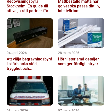
Redovisningsbyrå i
Måttbeställd matta när
Stockholm: En guide till
golvet ska passa ditt liv,
att välja rätt partner för
inte tvärtom
redovisning i Stockholm
04 april 2026
28 mars 2026
Att välja begravningsbyrå
Hörnlister små detaljer
i skärblacka stöd,
som ger färdigt intryck
trygghet och
lokalkännedom
08 mars 2026
07 mars 2026