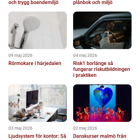
och trygg boendemiljö
plånbok och miljö
09 maj 2026
04 maj 2026
Rörmokare i härjedalen
Risk1 borlänge så
fungerar riskutbildningen
i praktiken
03 maj 2026
02 maj 2026
Ljudsystem för kontor: Så
Danskurser malmö från