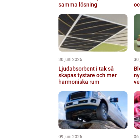
samma lösning
oc
30 juni 2026
30 
Ljudabsorbent i tak så
Bl
skapas tystare och mer
ny
harmoniska rum
ve
fo
09 juni 2026
06 