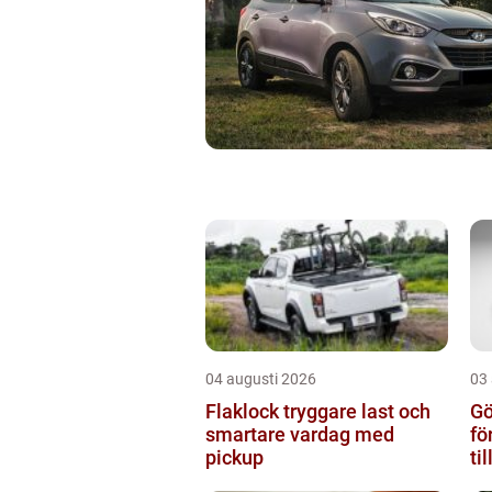
04 augusti 2026
03
Flaklock tryggare last och
Gö
smartare vardag med
fö
pickup
ti