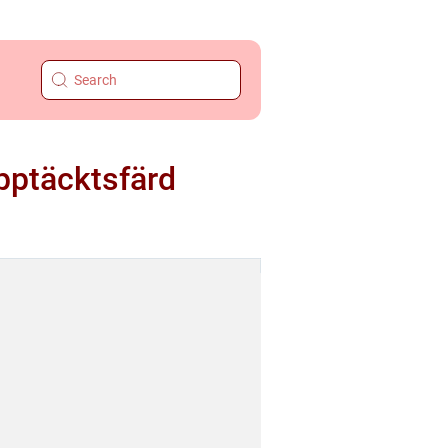
upptäcktsfärd