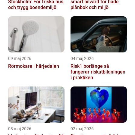
Stockholm: För friska hus
smart bilvård för både
och trygg boendemiljö
plånbok och miljö
09 maj 2026
04 maj 2026
Rörmokare i härjedalen
Risk1 borlänge så
fungerar riskutbildningen
i praktiken
03 maj 2026
02 maj 2026