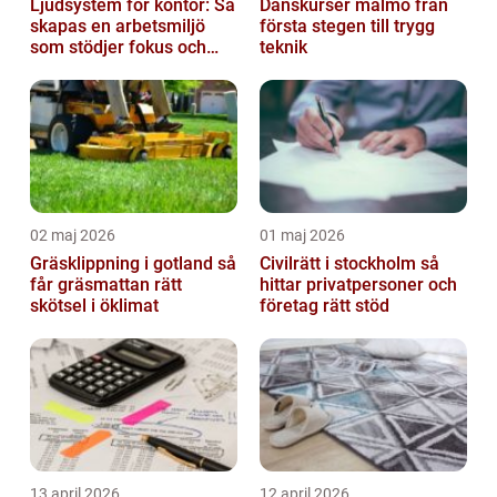
Ljudsystem för kontor: Så
Danskurser malmö från
skapas en arbetsmiljö
första stegen till trygg
som stödjer fokus och
teknik
samarbete
02 maj 2026
01 maj 2026
Gräsklippning i gotland så
Civilrätt i stockholm så
får gräsmattan rätt
hittar privatpersoner och
skötsel i öklimat
företag rätt stöd
13 april 2026
12 april 2026