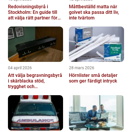
Redovisningsbyrå i
Måttbeställd matta när
Stockholm: En guide till
golvet ska passa ditt liv,
att välja rätt partner för
inte tvärtom
redovisning i Stockholm
04 april 2026
28 mars 2026
Att välja begravningsbyrå
Hörnlister små detaljer
i skärblacka stöd,
som ger färdigt intryck
trygghet och
lokalkännedom