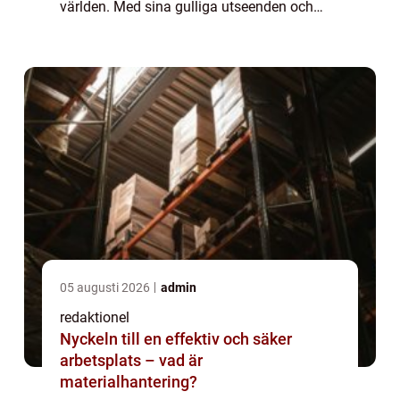
världen. Med sina gulliga utseenden och
charmiga beteenden har dessa djur
förmågan att smälta våra hjärtan och fylla
oss med glädje. ...
05 augusti 2026
admin
redaktionel
Nyckeln till en effektiv och säker
arbetsplats – vad är
materialhantering?