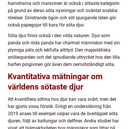
hamstrarna och marsvinen är också i sötaste kategorin
på grund av deras söta nysningar och oväntat snabba
rörelser. Gnistrande ögon och söt sjungande läten gör
också papegojor till bara för söta djur.
Söta djur finns också i den vilda naturen. Djur som
panda och röda panda har charmat människor med sin
plymiga päls och lekfulla attityd. Den majestätiska
snöleoparden och det sprudlande uttrycket hos den lilla
harfen pingivinen gör även dem oemotståndligt söta.
Kvantitativa mätningar om
världens sötaste djur
Att kvantifiera sötma hos djur kan vara svårt, men det
har gjorts vissa försök. Enligt en undersökning från
2019 anses till exempel valpar vara de överlägset söta
djuren, följt av kattungar och delfiner. Andra studier har
visat att hjärnaktiviteten hos människor som tittar på