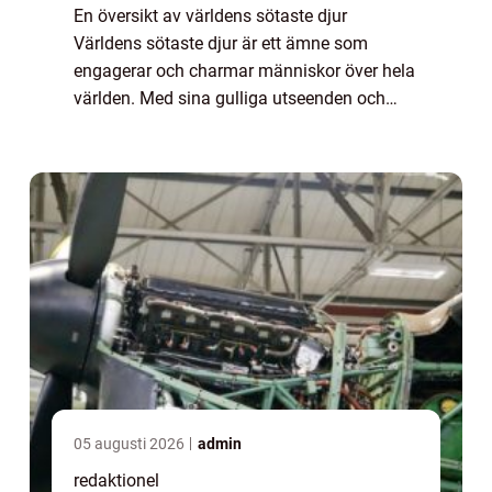
En översikt av världens sötaste djur
Världens sötaste djur är ett ämne som
engagerar och charmar människor över hela
världen. Med sina gulliga utseenden och
charmiga beteenden har dessa djur
förmågan att smälta våra hjärtan och fylla
oss med glädje. ...
05 augusti 2026
admin
redaktionel