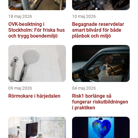
18 maj 2026
10 maj 2026
OVK-besiktning i
Begagnade reservdelar
Stockholm: För friska hus
smart bilvård för både
och trygg boendemiljö
plånbok och miljö
09 maj 2026
04 maj 2026
Rörmokare i härjedalen
Risk1 borlänge så
fungerar riskutbildningen
i praktiken