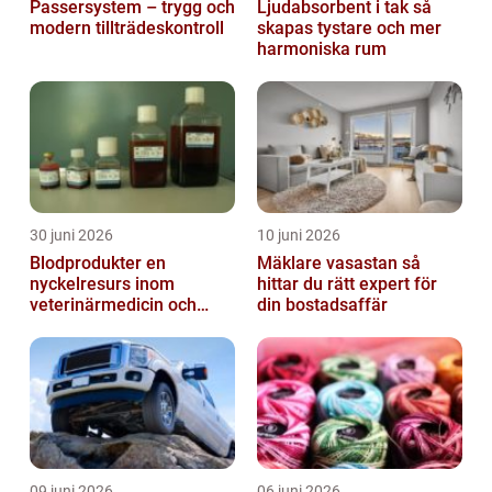
Passersystem – trygg och
Ljudabsorbent i tak så
modern tillträdeskontroll
skapas tystare och mer
harmoniska rum
30 juni 2026
10 juni 2026
Blodprodukter en
Mäklare vasastan så
nyckelresurs inom
hittar du rätt expert för
veterinärmedicin och
din bostadsaffär
forskning
09 juni 2026
06 juni 2026