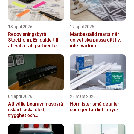
13 april 2026
12 april 2026
Redovisningsbyrå i
Måttbeställd matta när
Stockholm: En guide till
golvet ska passa ditt liv,
att välja rätt partner för
inte tvärtom
redovisning i Stockholm
04 april 2026
28 mars 2026
Att välja begravningsbyrå
Hörnlister små detaljer
i skärblacka stöd,
som ger färdigt intryck
trygghet och
lokalkännedom