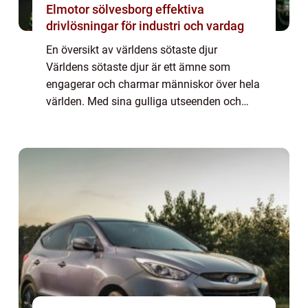
Elmotor sölvesborg effektiva
drivlösningar för industri och vardag
En översikt av världens sötaste djur
Världens sötaste djur är ett ämne som
engagerar och charmar människor över hela
världen. Med sina gulliga utseenden och
charmiga beteenden har dessa djur
förmågan att smälta våra hjärtan och fylla
oss med glädje. ...