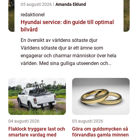
05 augusti 2026
Amanda Eklund
redaktionel
Hyundai service: din guide till optimal
bilvård
En översikt av världens sötaste djur
Världens sötaste djur är ett ämne som
engagerar och charmar människor över hela
världen. Med sina gulliga utseenden och
charmiga beteenden har dessa djur
förmågan att smälta våra hjärtan och fylla
oss med glädje. ...
04 augusti 2026
03 augusti 2026
Flaklock tryggare last och
Göra om guldsmycken så
smartare vardag med
förvandlas gamla minnen