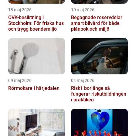
18 maj 2026
10 maj 2026
OVK-besiktning i
Begagnade reservdelar
Stockholm: För friska hus
smart bilvård för både
och trygg boendemiljö
plånbok och miljö
09 maj 2026
04 maj 2026
Rörmokare i härjedalen
Risk1 borlänge så
fungerar riskutbildningen
i praktiken