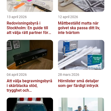
13 april 2026
12 april 2026
Redovisningsbyrå i
Måttbeställd matta när
Stockholm: En guide till
golvet ska passa ditt liv,
att välja rätt partner för
inte tvärtom
redovisning i Stockholm
04 april 2026
28 mars 2026
Att välja begravningsbyrå
Hörnlister små detaljer
i skärblacka stöd,
som ger färdigt intryck
trygghet och
lokalkännedom