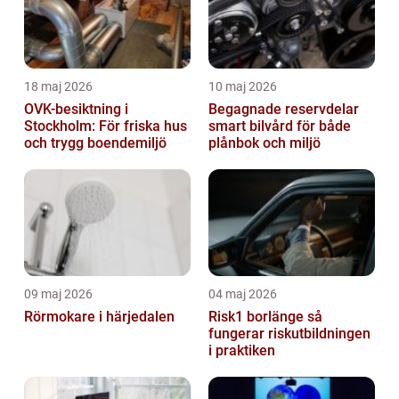
18 maj 2026
10 maj 2026
OVK-besiktning i
Begagnade reservdelar
Stockholm: För friska hus
smart bilvård för både
och trygg boendemiljö
plånbok och miljö
09 maj 2026
04 maj 2026
Rörmokare i härjedalen
Risk1 borlänge så
fungerar riskutbildningen
i praktiken