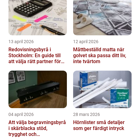
13 april 2026
12 april 2026
Redovisningsbyrå i
Måttbeställd matta när
Stockholm: En guide till
golvet ska passa ditt liv,
att välja rätt partner för
inte tvärtom
redovisning i Stockholm
04 april 2026
28 mars 2026
Att välja begravningsbyrå
Hörnlister små detaljer
i skärblacka stöd,
som ger färdigt intryck
trygghet och