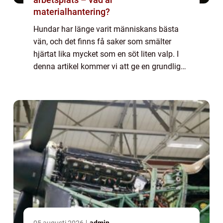
materialhantering?
Hundar har länge varit människans bästa
vän, och det finns få saker som smälter
hjärtat lika mycket som en söt liten valp. I
denna artikel kommer vi att ge en grundlig
översikt av ”världens sötaste hundvalp” och
utforska olika aspekter av...
05 augusti 2026
admin