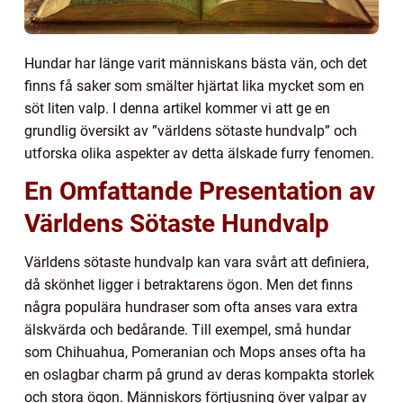
Hundar har länge varit människans bästa vän, och det
finns få saker som smälter hjärtat lika mycket som en
söt liten valp. I denna artikel kommer vi att ge en
grundlig översikt av ”världens sötaste hundvalp” och
utforska olika aspekter av detta älskade furry fenomen.
En Omfattande Presentation av
Världens Sötaste Hundvalp
Världens sötaste hundvalp kan vara svårt att definiera,
då skönhet ligger i betraktarens ögon. Men det finns
några populära hundraser som ofta anses vara extra
älskvärda och bedårande. Till exempel, små hundar
som Chihuahua, Pomeranian och Mops anses ofta ha
en oslagbar charm på grund av deras kompakta storlek
och stora ögon. Människors förtjusning över valpar av