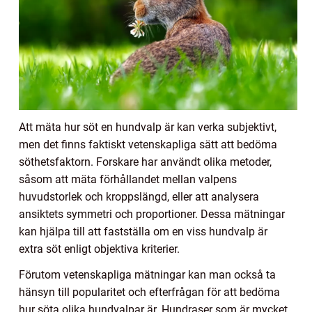
Att mäta hur söt en hundvalp är kan verka subjektivt,
men det finns faktiskt vetenskapliga sätt att bedöma
söthetsfaktorn. Forskare har användt olika metoder,
såsom att mäta förhållandet mellan valpens
huvudstorlek och kroppslängd, eller att analysera
ansiktets symmetri och proportioner. Dessa mätningar
kan hjälpa till att fastställa om en viss hundvalp är
extra söt enligt objektiva kriterier.
Förutom vetenskapliga mätningar kan man också ta
hänsyn till popularitet och efterfrågan för att bedöma
hur söta olika hundvalpar är. Hundraser som är mycket