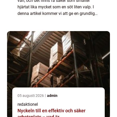
vän, och det finns få saker som smälter
hjärtat lika mycket som en söt liten valp. I
denna artikel kommer vi att ge en grundlig
översikt av ”världens sötaste hundvalp” och
utforska olika aspekter av...
05 augusti 2026
admin
redaktionel
Nyckeln till en effektiv och säker
arbetsplats – vad är