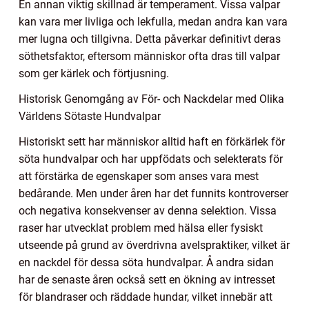
En annan viktig skillnad är temperament. Vissa valpar
kan vara mer livliga och lekfulla, medan andra kan vara
mer lugna och tillgivna. Detta påverkar definitivt deras
söthetsfaktor, eftersom människor ofta dras till valpar
som ger kärlek och förtjusning.
Historisk Genomgång av För- och Nackdelar med Olika
Världens Sötaste Hundvalpar
Historiskt sett har människor alltid haft en förkärlek för
söta hundvalpar och har uppfödats och selekterats för
att förstärka de egenskaper som anses vara mest
bedårande. Men under åren har det funnits kontroverser
och negativa konsekvenser av denna selektion. Vissa
raser har utvecklat problem med hälsa eller fysiskt
utseende på grund av överdrivna avelspraktiker, vilket är
en nackdel för dessa söta hundvalpar. Å andra sidan
har de senaste åren också sett en ökning av intresset
för blandraser och räddade hundar, vilket innebär att