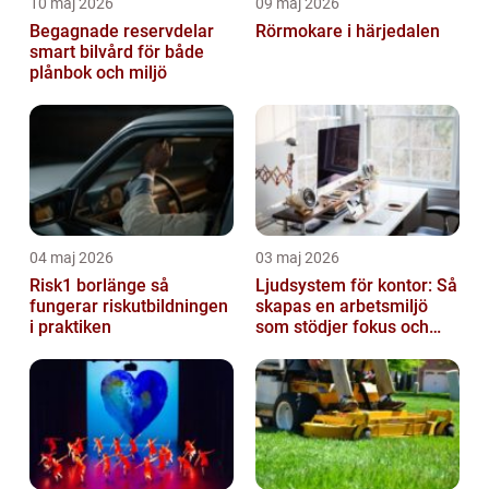
10 maj 2026
09 maj 2026
Begagnade reservdelar
Rörmokare i härjedalen
smart bilvård för både
plånbok och miljö
04 maj 2026
03 maj 2026
Risk1 borlänge så
Ljudsystem för kontor: Så
fungerar riskutbildningen
skapas en arbetsmiljö
i praktiken
som stödjer fokus och
samarbete