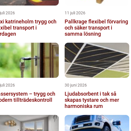
juli 2026
11 juli 2026
i katrineholm trygg och
Pallkrage flexibel förvaring
exibel transport i
och säker transport i
rdagen
samma lösning
juli 2026
30 juni 2026
ssersystem – trygg och
Ljudabsorbent i tak så
dern tillträdeskontroll
skapas tystare och mer
harmoniska rum